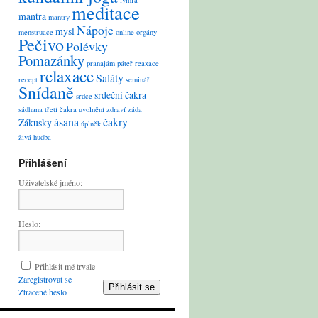
lymfa
meditace
mantra
mantry
Nápoje
mysl
menstruace
online
orgány
Pečivo
Polévky
Pomazánky
pranajám
páteř
reaxace
relaxace
Saláty
recept
seminář
Snídaně
srdeční čakra
srdce
sádhana
třetí čakra
uvolnění
zdraví
záda
ásana
čakry
Zákusky
úplněk
živá hudba
Přihlášení
Uživatelské jméno:
Heslo:
Přihlásit mě trvale
Zaregistrovat se
Přihlásit se
Ztracené heslo