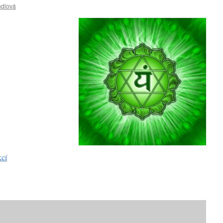
ndlová
kcí