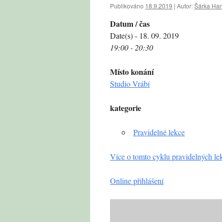
Publikováno
18.9.2019
|
Autor:
Šárka Ha
Datum / čas
Date(s) - 18. 09. 2019
19:00 - 20:30
Místo konání
Studio Vrábí
kategorie
Pravidelné lekce
Více o tomto cyklu pravidelných le
Online přihlášení