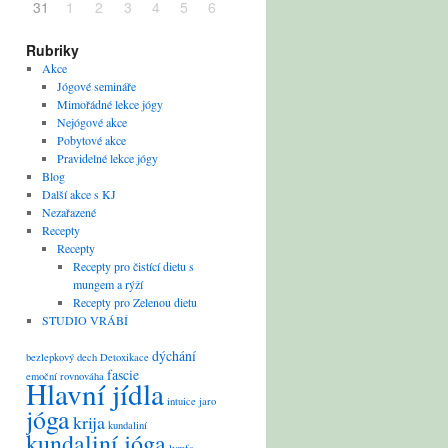
31
1
2
3
4
5
6
Rubriky
Akce
Jógové semináře
Mimořádné lekce jógy
Nejógové akce
Pobytové akce
Pravidelné lekce jógy
Blog
Další akce s KJ
Nezařazené
Recepty
Recepty
Recepty pro čistící dietu s
mungem a rýží
Recepty pro Zelenou dietu
STUDIO VRÁBÍ
dýchání
bezlepkový
dech
Detoxikace
fascie
emoční rovnováha
Hlavní jídla
intuice
jaro
jóga
krija
kundaliní
kundaliní jóga