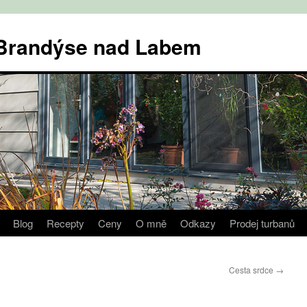
v Brandýse nad Labem
Blog
Recepty
Ceny
O mně
Odkazy
Prodej turbanů
Cesta srdce
→