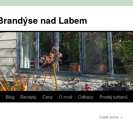
v Brandýse nad Labem
Blog
Recepty
Ceny
O mně
Odkazy
Prodej turbanů
Cesta srdce
→