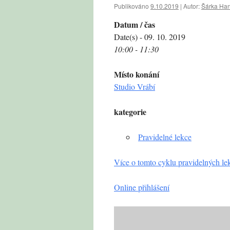
Publikováno
9.10.2019
|
Autor:
Šárka Ha
Datum / čas
Date(s) - 09. 10. 2019
10:00 - 11:30
Místo konání
Studio Vrábí
kategorie
Pravidelné lekce
Více o tomto cyklu pravidelných le
Online přihlášení