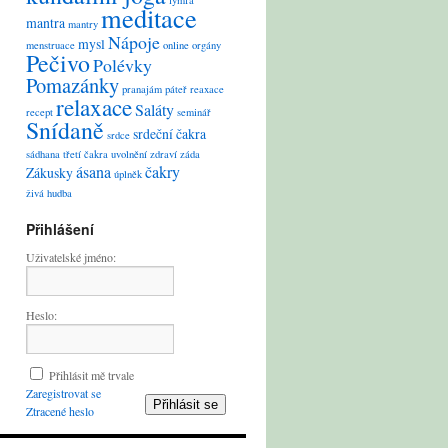
lymfa
meditace
mantra
mantry
Nápoje
mysl
menstruace
online
orgány
Pečivo
Polévky
Pomazánky
pranajám
páteř
reaxace
relaxace
Saláty
recept
seminář
Snídaně
srdeční čakra
srdce
sádhana
třetí čakra
uvolnění
zdraví
záda
ásana
čakry
Zákusky
úplněk
živá hudba
Přihlášení
Uživatelské jméno:
Heslo:
Přihlásit mě trvale
Zaregistrovat se
Přihlásit se
Ztracené heslo