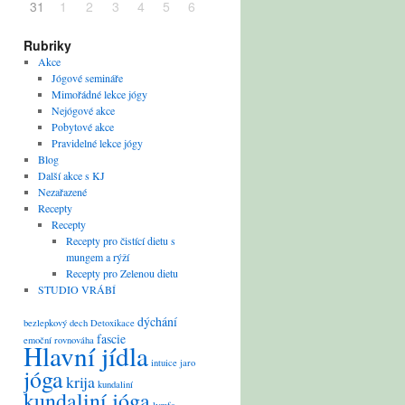
31
1
2
3
4
5
6
Rubriky
Akce
Jógové semináře
Mimořádné lekce jógy
Nejógové akce
Pobytové akce
Pravidelné lekce jógy
Blog
Další akce s KJ
Nezařazené
Recepty
Recepty
Recepty pro čistící dietu s
mungem a rýží
Recepty pro Zelenou dietu
STUDIO VRÁBÍ
dýchání
bezlepkový
dech
Detoxikace
fascie
emoční rovnováha
Hlavní jídla
intuice
jaro
jóga
krija
kundaliní
kundaliní jóga