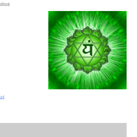
ndlová
kcí