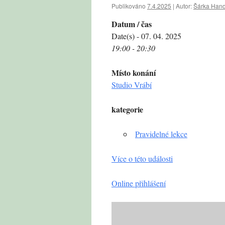
Publikováno
7.4.2025
|
Autor:
Šárka Hand
Datum / čas
Date(s) - 07. 04. 2025
19:00 - 20:30
Místo konání
Studio Vrábí
kategorie
Pravidelné lekce
Více o této události
Online přihlášení