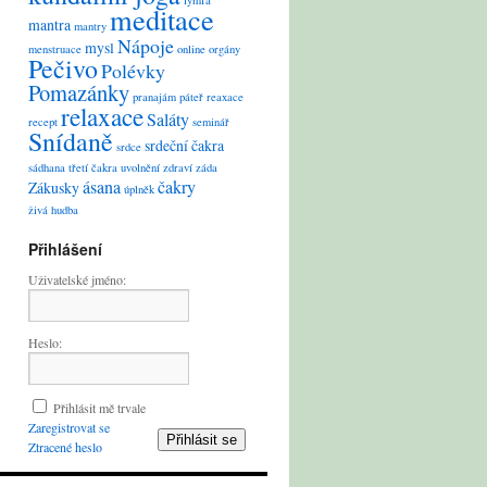
lymfa
meditace
mantra
mantry
Nápoje
mysl
menstruace
online
orgány
Pečivo
Polévky
Pomazánky
pranajám
páteř
reaxace
relaxace
Saláty
recept
seminář
Snídaně
srdeční čakra
srdce
sádhana
třetí čakra
uvolnění
zdraví
záda
ásana
čakry
Zákusky
úplněk
živá hudba
Přihlášení
Uživatelské jméno:
Heslo:
Přihlásit mě trvale
Zaregistrovat se
Přihlásit se
Ztracené heslo