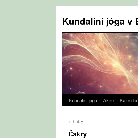
Přejít
k
Kundaliní jóga 
obsahu
webu
Kundaliní jóga
Akce
Kalendář
←
Čakry
Čakry