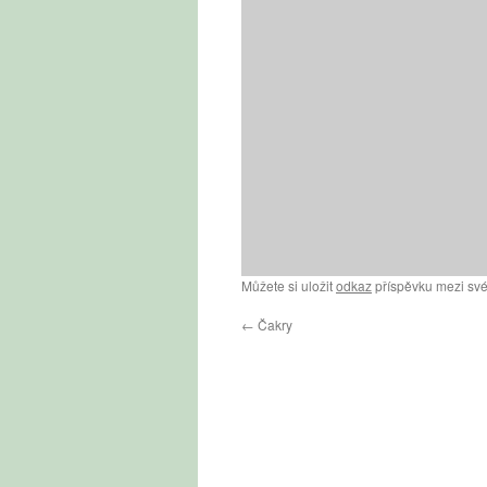
Můžete si uložit
odkaz
příspěvku mezi své
←
Čakry