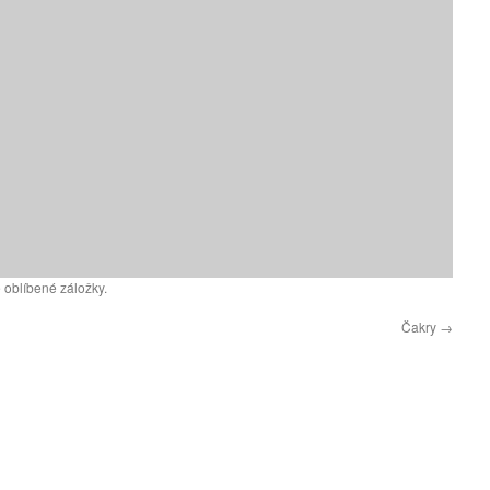
 oblíbené záložky.
Čakry
→