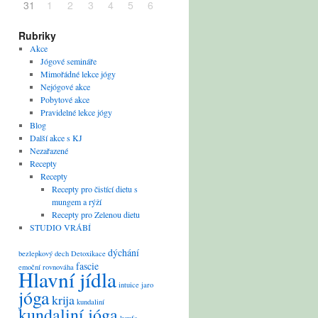
31
1
2
3
4
5
6
Rubriky
Akce
Jógové semináře
Mimořádné lekce jógy
Nejógové akce
Pobytové akce
Pravidelné lekce jógy
Blog
Další akce s KJ
Nezařazené
Recepty
Recepty
Recepty pro čistící dietu s
mungem a rýží
Recepty pro Zelenou dietu
STUDIO VRÁBÍ
dýchání
bezlepkový
dech
Detoxikace
fascie
emoční rovnováha
Hlavní jídla
intuice
jaro
jóga
krija
kundaliní
kundaliní jóga