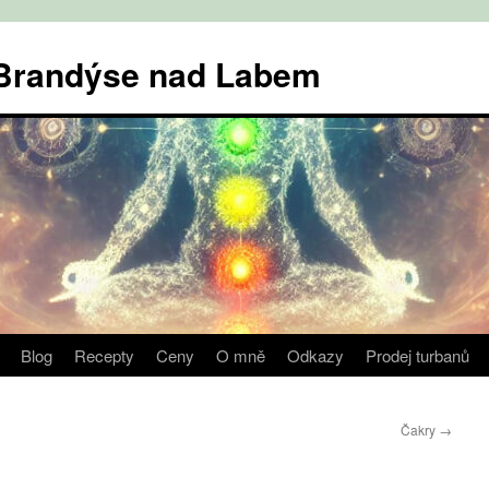
v Brandýse nad Labem
Blog
Recepty
Ceny
O mně
Odkazy
Prodej turbanů
Čakry
→