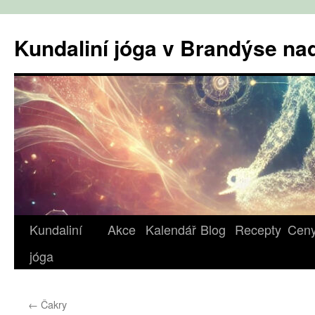
Přejít
k
Kundaliní jóga v Brandýse n
obsahu
webu
Kundaliní
Akce
Kalendář
Blog
Recepty
Cen
jóga
←
Čakry