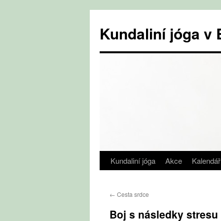
Přejít
k
Kundaliní jóga 
obsahu
webu
Kundaliní jóga
Akce
Kalendář
←
Cesta srdce
Boj s následky stresu