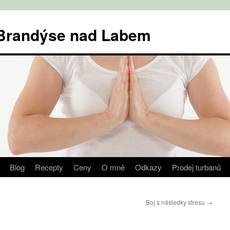
v Brandýse nad Labem
Blog
Recepty
Ceny
O mně
Odkazy
Prodej turbanů
Boj s následky stresu
→