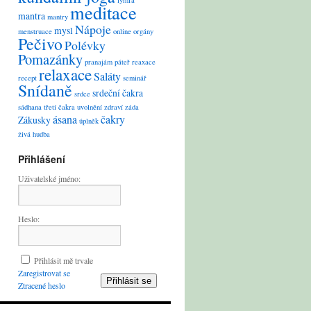
lymfa
meditace
mantra
mantry
Nápoje
mysl
menstruace
online
orgány
Pečivo
Polévky
Pomazánky
pranajám
páteř
reaxace
relaxace
Saláty
recept
seminář
Snídaně
srdeční čakra
srdce
sádhana
třetí čakra
uvolnění
zdraví
záda
ásana
čakry
Zákusky
úplněk
živá hudba
Přihlášení
Uživatelské jméno:
Heslo:
Přihlásit mě trvale
Zaregistrovat se
Přihlásit se
Ztracené heslo