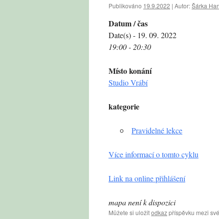
Publikováno
19.9.2022
|
Autor:
Šárka Ha
Datum / čas
Date(s) - 19. 09. 2022
19:00 - 20:30
Místo konání
Studio Vrábí
kategorie
Pravidelné lekce
Více informací o tomto cyklu
Link na online přihlášení
mapa není k dispozici
Můžete si uložit
odkaz
příspěvku mezi své