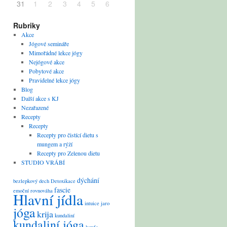
31
1
2
3
4
5
6
Rubriky
Akce
Jógové semináře
Mimořádné lekce jógy
Nejógové akce
Pobytové akce
Pravidelné lekce jógy
Blog
Další akce s KJ
Nezařazené
Recepty
Recepty
Recepty pro čistící dietu s
mungem a rýží
Recepty pro Zelenou dietu
STUDIO VRÁBÍ
dýchání
bezlepkový
dech
Detoxikace
fascie
emoční rovnováha
Hlavní jídla
intuice
jaro
jóga
krija
kundaliní
kundaliní jóga