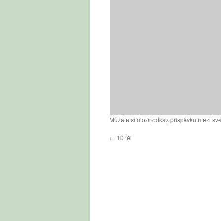
Můžete si uložit
odkaz
příspěvku mezi své
←
10 těl