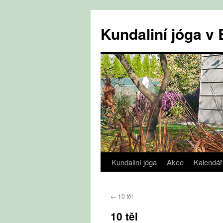
Přejít
k
Kundaliní jóga 
obsahu
webu
Kundaliní jóga
Akce
Kalendář
←
10 těl
10 těl