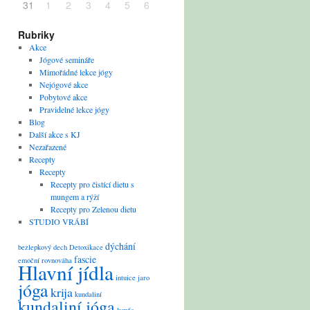
31
1
2
3
4
5
6
Rubriky
Akce
Jógové semináře
Mimořádné lekce jógy
Nejógové akce
Pobytové akce
Pravidelné lekce jógy
Blog
Další akce s KJ
Nezařazené
Recepty
Recepty
Recepty pro čistící dietu s
mungem a rýží
Recepty pro Zelenou dietu
STUDIO VRÁBÍ
dýchání
bezlepkový
dech
Detoxikace
fascie
emoční rovnováha
Hlavní jídla
intuice
jaro
jóga
krija
kundaliní
kundaliní jóga