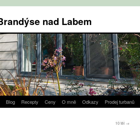
v Brandýse nad Labem
Blog
Recepty
Ceny
O mně
Odkazy
Prodej turbanů
10 těl
→