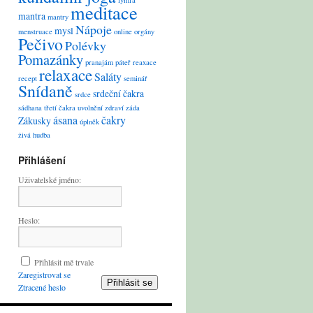
lymfa
meditace
mantra
mantry
Nápoje
mysl
menstruace
online
orgány
Pečivo
Polévky
Pomazánky
pranajám
páteř
reaxace
relaxace
Saláty
recept
seminář
Snídaně
srdeční čakra
srdce
sádhana
třetí čakra
uvolnění
zdraví
záda
ásana
čakry
Zákusky
úplněk
živá hudba
Přihlášení
Uživatelské jméno:
Heslo:
Přihlásit mě trvale
Zaregistrovat se
Přihlásit se
Ztracené heslo