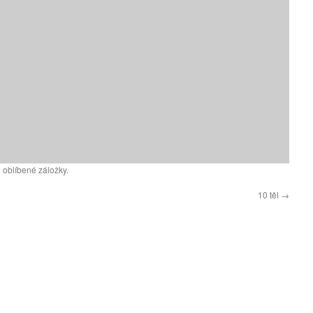
 oblíbené záložky.
10 těl
→