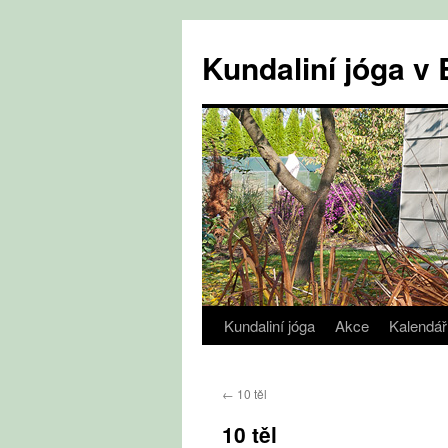
Přejít
k
Kundaliní jóga 
obsahu
webu
Kundaliní jóga
Akce
Kalendář
←
10 těl
10 těl