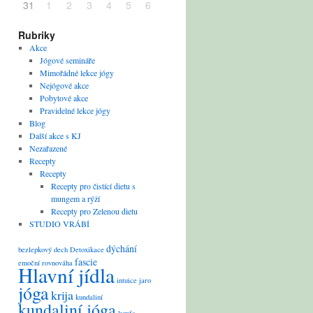
31
1
2
3
4
5
6
Rubriky
Akce
Jógové semináře
Mimořádné lekce jógy
Nejógové akce
Pobytové akce
Pravidelné lekce jógy
Blog
Další akce s KJ
Nezařazené
Recepty
Recepty
Recepty pro čistící dietu s
mungem a rýží
Recepty pro Zelenou dietu
STUDIO VRÁBÍ
dýchání
bezlepkový
dech
Detoxikace
fascie
emoční rovnováha
Hlavní jídla
intuice
jaro
jóga
krija
kundaliní
kundaliní jóga