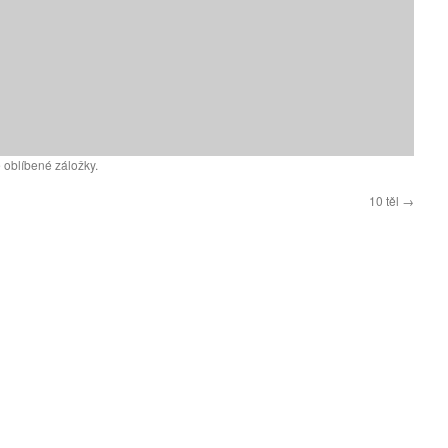
 oblíbené záložky.
10 těl
→