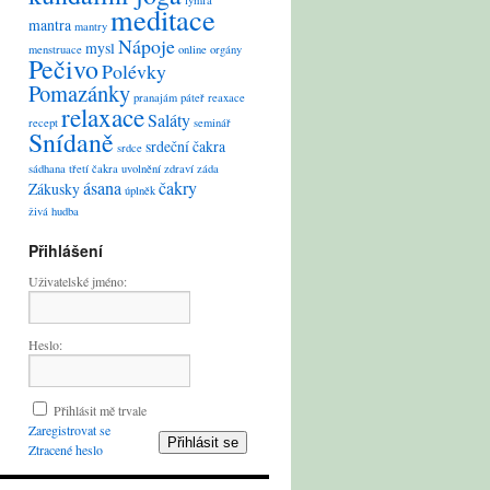
lymfa
meditace
mantra
mantry
Nápoje
mysl
menstruace
online
orgány
Pečivo
Polévky
Pomazánky
pranajám
páteř
reaxace
relaxace
Saláty
recept
seminář
Snídaně
srdeční čakra
srdce
sádhana
třetí čakra
uvolnění
zdraví
záda
ásana
čakry
Zákusky
úplněk
živá hudba
Přihlášení
Uživatelské jméno:
Heslo:
Přihlásit mě trvale
Zaregistrovat se
Přihlásit se
Ztracené heslo