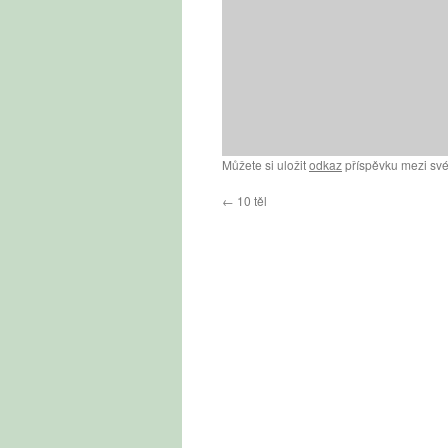
Můžete si uložit
odkaz
příspěvku mezi své
←
10 těl