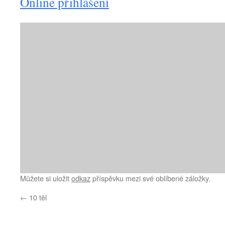
Online přihlášení
Můžete si uložit
odkaz
příspěvku mezi své oblíbené záložky.
←
10 těl