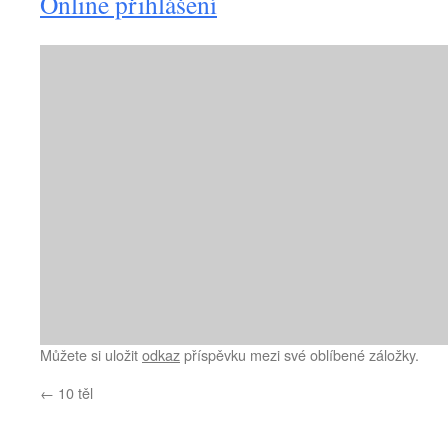
Online přihlášení
Můžete si uložit
odkaz
příspěvku mezi své oblíbené záložky.
←
10 těl