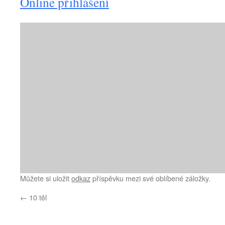
Online přihlášení
Můžete si uložit
odkaz
příspěvku mezi své oblíbené záložky.
←
10 těl