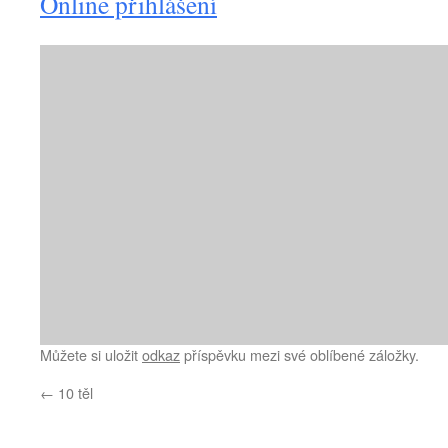
Online přihlášení
Můžete si uložit
odkaz
příspěvku mezi své oblíbené záložky.
←
10 těl