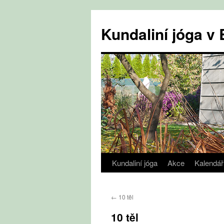
Přejít
k
Kundaliní jóga 
obsahu
webu
Kundaliní jóga
Akce
Kalendář
←
10 těl
10 těl