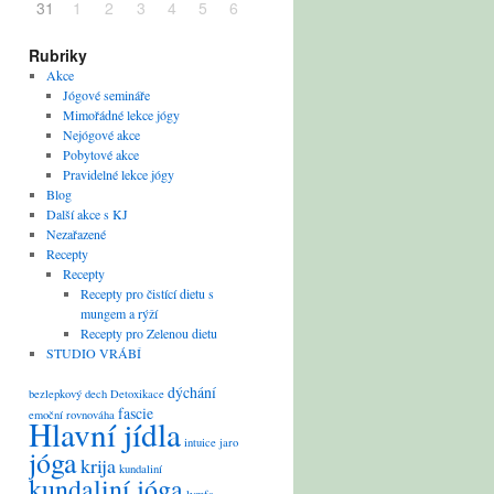
31
1
2
3
4
5
6
Rubriky
Akce
Jógové semináře
Mimořádné lekce jógy
Nejógové akce
Pobytové akce
Pravidelné lekce jógy
Blog
Další akce s KJ
Nezařazené
Recepty
Recepty
Recepty pro čistící dietu s
mungem a rýží
Recepty pro Zelenou dietu
STUDIO VRÁBÍ
dýchání
bezlepkový
dech
Detoxikace
fascie
emoční rovnováha
Hlavní jídla
intuice
jaro
jóga
krija
kundaliní
kundaliní jóga