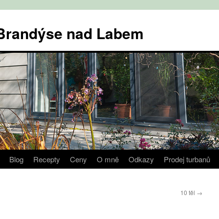
v Brandýse nad Labem
Blog
Recepty
Ceny
O mně
Odkazy
Prodej turbanů
10 těl
→