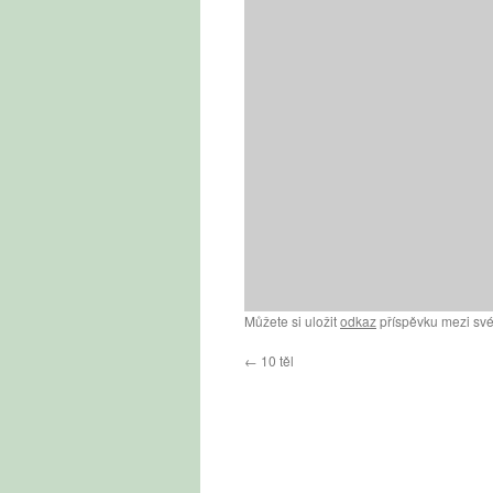
Můžete si uložit
odkaz
příspěvku mezi své
←
10 těl