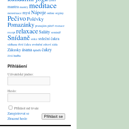
lymfa
meditace
mantra
mantry
Nápoje
mysl
menstruace
online
orgány
Pečivo
Polévky
Pomazánky
pranajám
páteř
reaxace
relaxace
Saláty
recept
seminář
Snídaně
srdeční čakra
srdce
sádhana
třetí čakra
uvolnění
zdraví
záda
ásana
čakry
Zákusky
úplněk
živá hudba
Přihlášení
Uživatelské jméno:
Heslo:
Přihlásit mě trvale
Zaregistrovat se
Přihlásit se
Ztracené heslo