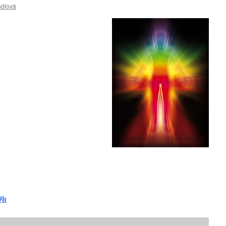
ndlová
9h