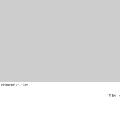
 oblíbené záložky.
10 těl
→