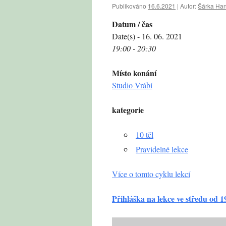
Publikováno
16.6.2021
|
Autor:
Šárka Ha
Datum / čas
Date(s) - 16. 06. 2021
19:00 - 20:30
Místo konání
Studio Vrábí
kategorie
10 těl
Pravidelné lekce
Více o tomto cyklu lekcí
Přihláška na lekce ve středu od 1