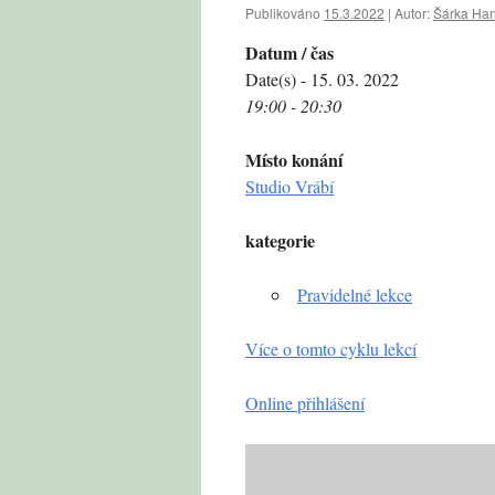
Publikováno
15.3.2022
|
Autor:
Šárka Ha
Datum / čas
Date(s) - 15. 03. 2022
19:00 - 20:30
Místo konání
Studio Vrábí
kategorie
Pravidelné lekce
Více o tomto cyklu lekcí
Online přihlášení