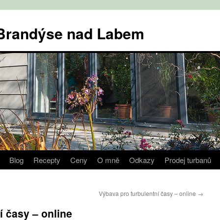
v Brandýse nad Labem
Blog
Recepty
Ceny
O mně
Odkazy
Prodej turbanů
Výbava pro turbulentní časy – online
→
í časy – online