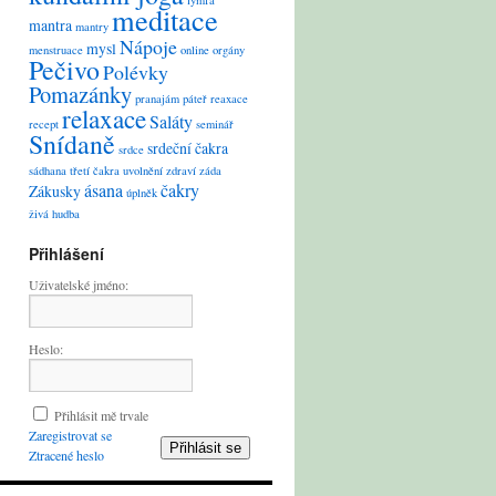
lymfa
meditace
mantra
mantry
Nápoje
mysl
menstruace
online
orgány
Pečivo
Polévky
Pomazánky
pranajám
páteř
reaxace
relaxace
Saláty
recept
seminář
Snídaně
srdeční čakra
srdce
sádhana
třetí čakra
uvolnění
zdraví
záda
ásana
čakry
Zákusky
úplněk
živá hudba
Přihlášení
Uživatelské jméno:
Heslo:
Přihlásit mě trvale
Zaregistrovat se
Přihlásit se
Ztracené heslo