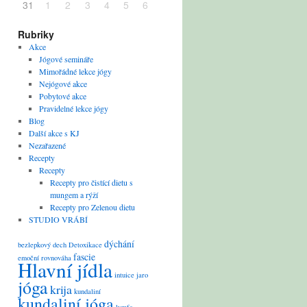
31
1
2
3
4
5
6
Rubriky
Akce
Jógové semináře
Mimořádné lekce jógy
Nejógové akce
Pobytové akce
Pravidelné lekce jógy
Blog
Další akce s KJ
Nezařazené
Recepty
Recepty
Recepty pro čistící dietu s
mungem a rýží
Recepty pro Zelenou dietu
STUDIO VRÁBÍ
dýchání
bezlepkový
dech
Detoxikace
fascie
emoční rovnováha
Hlavní jídla
intuice
jaro
jóga
krija
kundaliní
kundaliní jóga