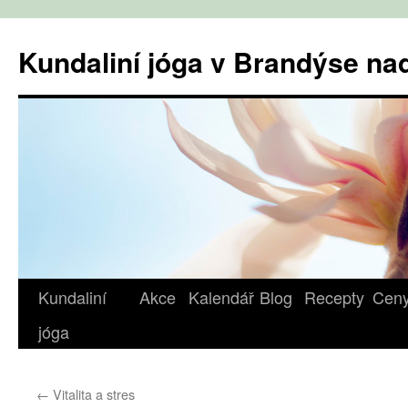
Přejít
k
Kundaliní jóga v Brandýse n
obsahu
webu
Kundaliní
Akce
Kalendář
Blog
Recepty
Cen
jóga
←
Vitalita a stres