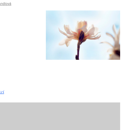
andlová
kcí