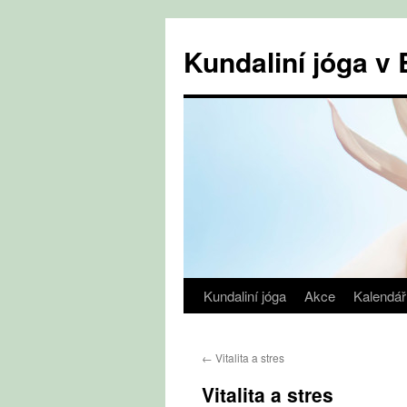
Přejít
k
Kundaliní jóga 
obsahu
webu
Kundaliní jóga
Akce
Kalendář
←
Vitalita a stres
Vitalita a stres