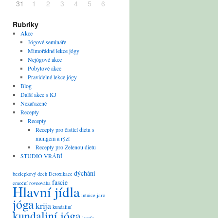
31
1
2
3
4
5
6
Rubriky
Akce
Jógové semináře
Mimořádné lekce jógy
Nejógové akce
Pobytové akce
Pravidelné lekce jógy
Blog
Další akce s KJ
Nezařazené
Recepty
Recepty
Recepty pro čistící dietu s
mungem a rýží
Recepty pro Zelenou dietu
STUDIO VRÁBÍ
dýchání
bezlepkový
dech
Detoxikace
fascie
emoční rovnováha
Hlavní jídla
intuice
jaro
jóga
krija
kundaliní
kundaliní jóga