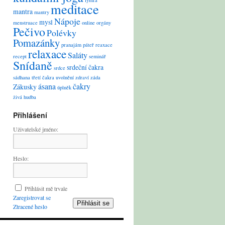
lymfa
meditace
mantra
mantry
Nápoje
mysl
menstruace
online
orgány
Pečivo
Polévky
Pomazánky
pranajám
páteř
reaxace
relaxace
Saláty
recept
seminář
Snídaně
srdeční čakra
srdce
sádhana
třetí čakra
uvolnění
zdraví
záda
ásana
čakry
Zákusky
úplněk
živá hudba
Přihlášení
Uživatelské jméno:
Heslo:
Přihlásit mě trvale
Zaregistrovat se
Přihlásit se
Ztracené heslo