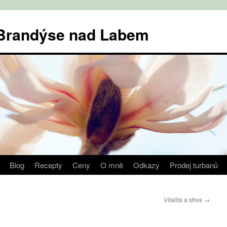
v Brandýse nad Labem
Blog
Recepty
Ceny
O mně
Odkazy
Prodej turbanů
Vitalita a stres
→