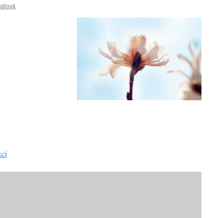
ndlová
kcí