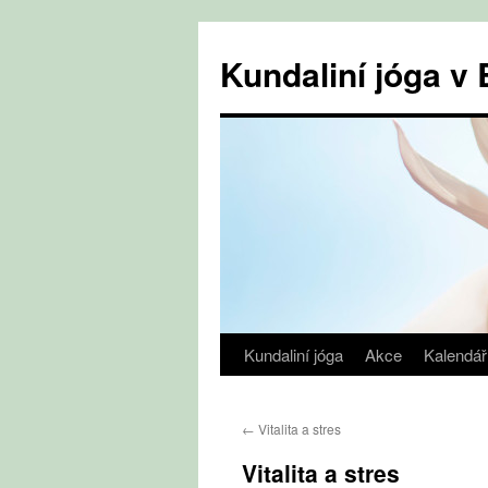
Přejít
k
Kundaliní jóga 
obsahu
webu
Kundaliní jóga
Akce
Kalendář
←
Vitalita a stres
Vitalita a stres