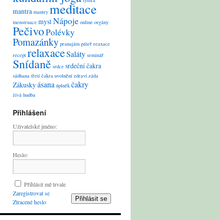
lymfa
meditace
mantra
mantry
Nápoje
mysl
menstruace
online
orgány
Pečivo
Polévky
Pomazánky
pranajám
páteř
reaxace
relaxace
Saláty
recept
seminář
Snídaně
srdeční čakra
srdce
sádhana
třetí čakra
uvolnění
zdraví
záda
ásana
čakry
Zákusky
úplněk
živá hudba
Přihlášení
Uživatelské jméno:
Heslo:
Přihlásit mě trvale
Zaregistrovat se
Přihlásit se
Ztracené heslo