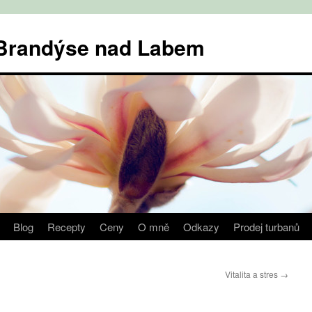
v Brandýse nad Labem
Blog
Recepty
Ceny
O mně
Odkazy
Prodej turbanů
Vitalita a stres
→