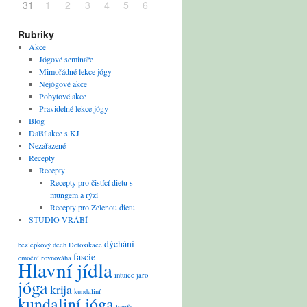
31
1
2
3
4
5
6
Rubriky
Akce
Jógové semináře
Mimořádné lekce jógy
Nejógové akce
Pobytové akce
Pravidelné lekce jógy
Blog
Další akce s KJ
Nezařazené
Recepty
Recepty
Recepty pro čistící dietu s
mungem a rýží
Recepty pro Zelenou dietu
STUDIO VRÁBÍ
dýchání
bezlepkový
dech
Detoxikace
fascie
emoční rovnováha
Hlavní jídla
intuice
jaro
jóga
krija
kundaliní
kundaliní jóga