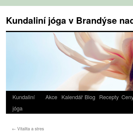
Přejít
k
Kundaliní jóga v Brandýse n
obsahu
webu
Kundaliní
Akce
Kalendář
Blog
Recepty
Cen
jóga
←
Vitalita a stres