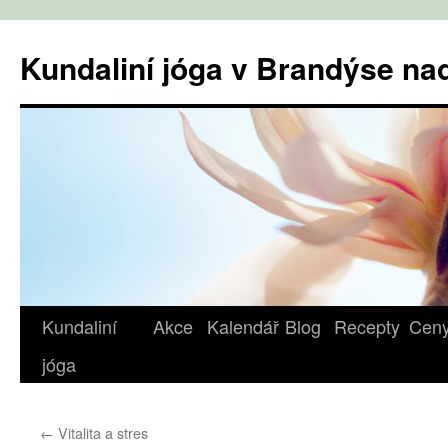
Přejít
k
Kundaliní jóga v Brandýse n
obsahu
webu
Kundaliní
Akce
Kalendář
Blog
Recepty
Cen
jóga
←
Vitalita a stres