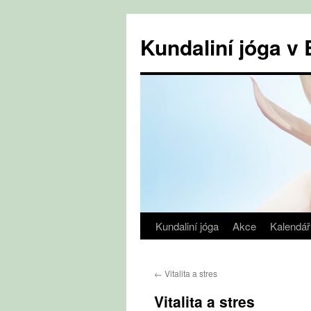
Přejít
k
Kundaliní jóga 
obsahu
webu
Kundaliní jóga
Akce
Kalendář
←
Vitalita a stres
Vitalita a stres