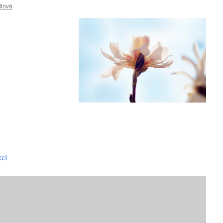
lová
kcí