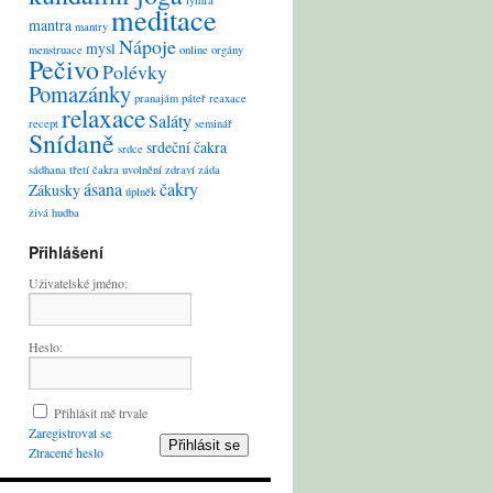
lymfa
meditace
mantra
mantry
Nápoje
mysl
menstruace
online
orgány
Pečivo
Polévky
Pomazánky
pranajám
páteř
reaxace
relaxace
Saláty
recept
seminář
Snídaně
srdeční čakra
srdce
sádhana
třetí čakra
uvolnění
zdraví
záda
ásana
čakry
Zákusky
úplněk
živá hudba
Přihlášení
Uživatelské jméno:
Heslo:
Přihlásit mě trvale
Zaregistrovat se
Přihlásit se
Ztracené heslo