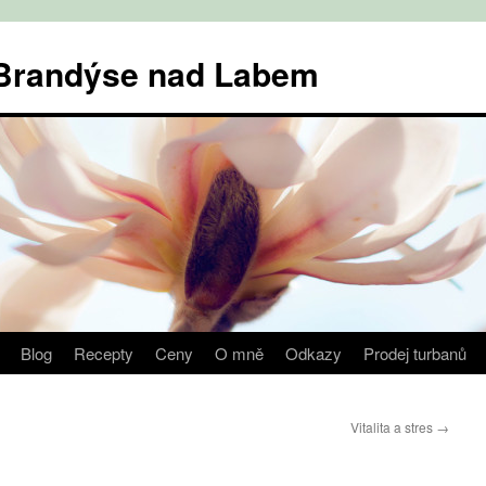
v Brandýse nad Labem
Blog
Recepty
Ceny
O mně
Odkazy
Prodej turbanů
Vitalita a stres
→