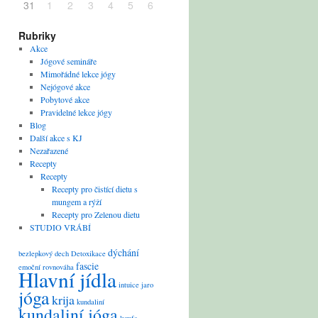
31
1
2
3
4
5
6
Rubriky
Akce
Jógové semináře
Mimořádné lekce jógy
Nejógové akce
Pobytové akce
Pravidelné lekce jógy
Blog
Další akce s KJ
Nezařazené
Recepty
Recepty
Recepty pro čistící dietu s
mungem a rýží
Recepty pro Zelenou dietu
STUDIO VRÁBÍ
dýchání
bezlepkový
dech
Detoxikace
fascie
emoční rovnováha
Hlavní jídla
intuice
jaro
jóga
krija
kundaliní
kundaliní jóga