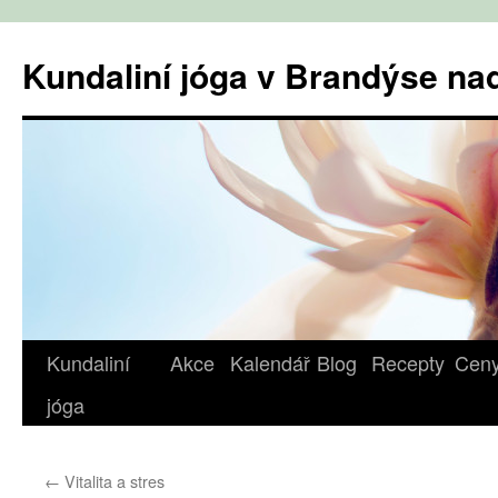
Přejít
k
Kundaliní jóga v Brandýse n
obsahu
webu
Kundaliní
Akce
Kalendář
Blog
Recepty
Cen
jóga
←
Vitalita a stres