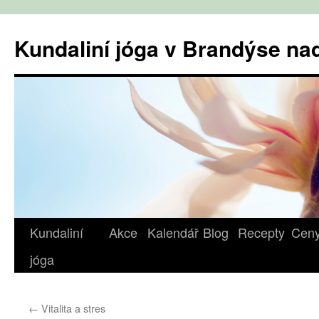
Přejít
k
Kundaliní jóga v Brandýse n
obsahu
webu
Kundaliní
Akce
Kalendář
Blog
Recepty
Cen
jóga
←
Vitalita a stres