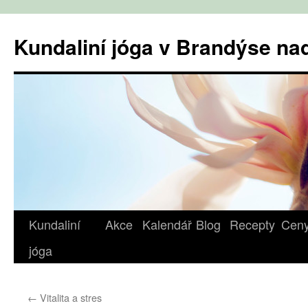
Přejít
k
Kundaliní jóga v Brandýse n
obsahu
webu
Kundaliní
Akce
Kalendář
Blog
Recepty
Cen
jóga
←
Vitalita a stres