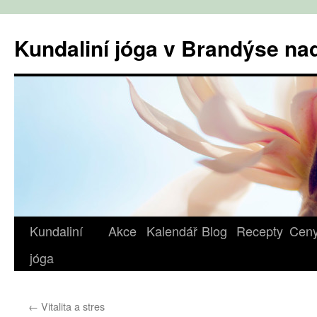
Přejít
k
Kundaliní jóga v Brandýse n
obsahu
webu
Kundaliní
Akce
Kalendář
Blog
Recepty
Cen
jóga
←
Vitalita a stres