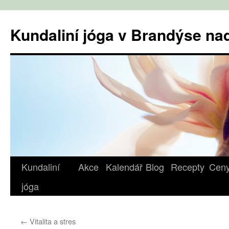
Přejít
k
Kundaliní jóga v Brandýse n
obsahu
webu
Kundaliní
Akce
Kalendář
Blog
Recepty
Cen
jóga
←
Vitalita a stres