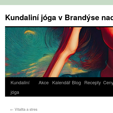
Přejít
k
Kundaliní jóga v Brandýse n
obsahu
webu
Kundaliní
Akce
Kalendář
Blog
Recepty
Cen
jóga
←
Vitalita a stres