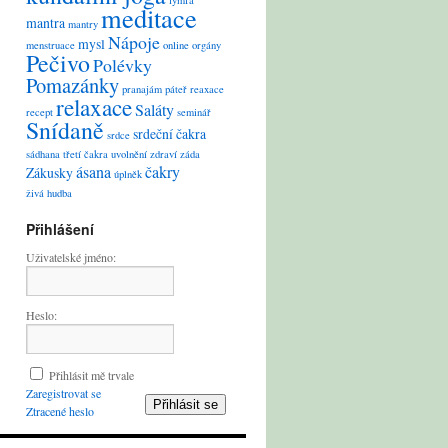
lymfa
meditace
mantra
mantry
Nápoje
mysl
menstruace
online
orgány
Pečivo
Polévky
Pomazánky
pranajám
páteř
reaxace
relaxace
Saláty
recept
seminář
Snídaně
srdeční čakra
srdce
sádhana
třetí čakra
uvolnění
zdraví
záda
ásana
čakry
Zákusky
úplněk
živá hudba
Přihlášení
Uživatelské jméno:
Heslo:
Přihlásit mě trvale
Zaregistrovat se
Přihlásit se
Ztracené heslo