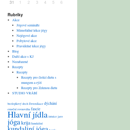
31
1
2
3
4
5
6
Rubriky
Akce
Jógové semináře
Mimořádné lekce jógy
Nejógové akce
Pobytové akce
Pravidelné lekce jógy
Blog
Další akce s KJ
Nezařazené
Recepty
Recepty
Recepty pro čistící dietu s
mungem a rýží
Recepty pro Zelenou dietu
STUDIO VRÁBÍ
dýchání
bezlepkový
dech
Detoxikace
fascie
emoční rovnováha
Hlavní jídla
intuice
jaro
jóga
krija
kundaliní
kundaliní jóga