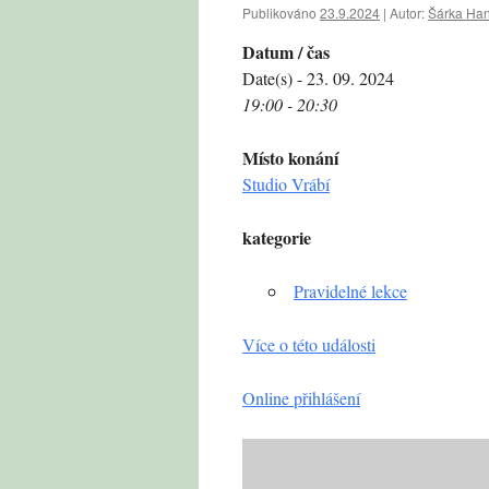
Publikováno
23.9.2024
|
Autor:
Šárka Ha
Datum / čas
Date(s) - 23. 09. 2024
19:00 - 20:30
Místo konání
Studio Vrábí
kategorie
Pravidelné lekce
Více o této události
Online přihlášení