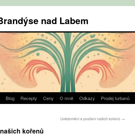
v Brandýse nad Labem
Blog
Recepty
Ceny
O mně
Odkazy
Prodej turbanů
Uvědomění a posílení našich kořenů
→
 našich kořenů