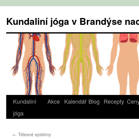
Přejít
k
Kundaliní jóga v Brandýse n
obsahu
webu
Kundaliní
Akce
Kalendář
Blog
Recepty
Cen
jóga
←
Tělesné systémy