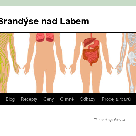
v Brandýse nad Labem
Blog
Recepty
Ceny
O mně
Odkazy
Prodej turbanů
Tělesné systémy
→