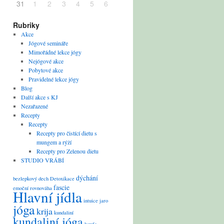
31
1
2
3
4
5
6
Rubriky
Akce
Jógové semináře
Mimořádné lekce jógy
Nejógové akce
Pobytové akce
Pravidelné lekce jógy
Blog
Další akce s KJ
Nezařazené
Recepty
Recepty
Recepty pro čistící dietu s
mungem a rýží
Recepty pro Zelenou dietu
STUDIO VRÁBÍ
dýchání
bezlepkový
dech
Detoxikace
fascie
emoční rovnováha
Hlavní jídla
intuice
jaro
jóga
krija
kundaliní
kundaliní jóga