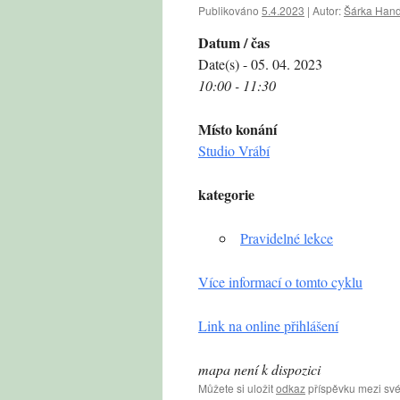
Publikováno
5.4.2023
|
Autor:
Šárka Hand
Datum / čas
Date(s) - 05. 04. 2023
10:00 - 11:30
Místo konání
Studio Vrábí
kategorie
Pravidelné lekce
Více informací o tomto cyklu
Link na online přihlášení
mapa není k dispozici
Můžete si uložit
odkaz
příspěvku mezi své