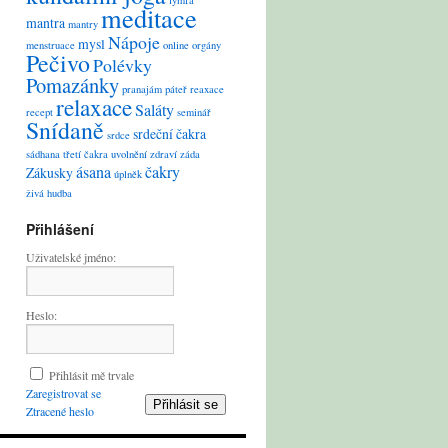
lymfa
meditace
mantra
mantry
Nápoje
mysl
menstruace
online
orgány
Pečivo
Polévky
Pomazánky
pranajám
páteř
reaxace
relaxace
Saláty
recept
seminář
Snídaně
srdeční čakra
srdce
sádhana
třetí čakra
uvolnění
zdraví
záda
ásana
čakry
Zákusky
úplněk
živá hudba
Přihlášení
Uživatelské jméno:
Heslo:
Přihlásit mě trvale
Zaregistrovat se
Přihlásit se
Ztracené heslo