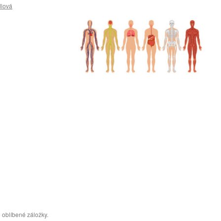
lová
 oblíbené záložky.