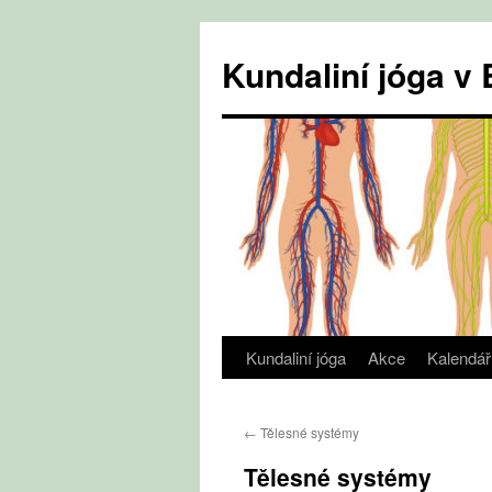
Přejít
k
Kundaliní jóga 
obsahu
webu
Kundaliní jóga
Akce
Kalendář
←
Tělesné systémy
Tělesné systémy