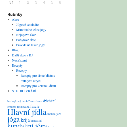
31
1
2
3
4
5
6
Rubriky
Akce
Jógové semináře
Mimořádné lekce jógy
Nejógové akce
Pobytové akce
Pravidelné lekce jógy
Blog
Další akce s KJ
Nezařazené
Recepty
Recepty
Recepty pro čistící dietu s
mungem a rýží
Recepty pro Zelenou dietu
STUDIO VRÁBÍ
dýchání
bezlepkový
dech
Detoxikace
fascie
emoční rovnováha
Hlavní jídla
intuice
jaro
jóga
krija
kundaliní
kundaliní jóga