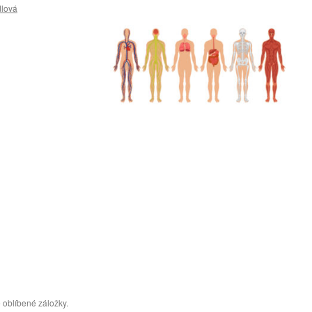
lová
 oblíbené záložky.