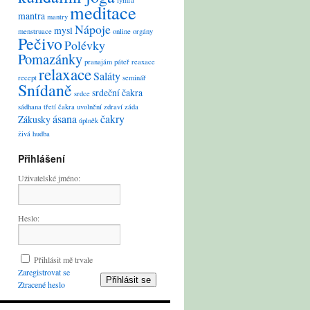
lymfa
meditace
mantra
mantry
Nápoje
mysl
menstruace
online
orgány
Pečivo
Polévky
Pomazánky
pranajám
páteř
reaxace
relaxace
Saláty
recept
seminář
Snídaně
srdeční čakra
srdce
sádhana
třetí čakra
uvolnění
zdraví
záda
ásana
čakry
Zákusky
úplněk
živá hudba
Přihlášení
Uživatelské jméno:
Heslo:
Přihlásit mě trvale
Zaregistrovat se
Přihlásit se
Ztracené heslo