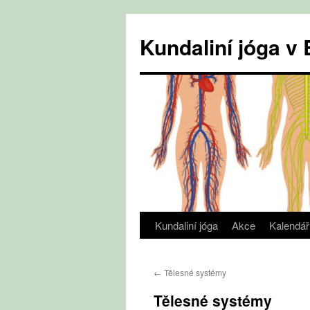
Přejít
k
Kundaliní jóga 
obsahu
webu
Kundaliní jóga
Akce
Kalendář
←
Tělesné systémy
Tělesné systémy