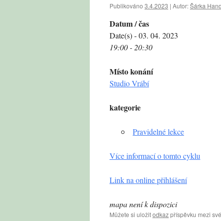
Publikováno
3.4.2023
|
Autor:
Šárka Hand
Datum / čas
Date(s) - 03. 04. 2023
19:00 - 20:30
Místo konání
Studio Vrábí
kategorie
Pravidelné lekce
Více informací o tomto cyklu
Link na online přihlášení
mapa není k dispozici
Můžete si uložit
odkaz
příspěvku mezi své