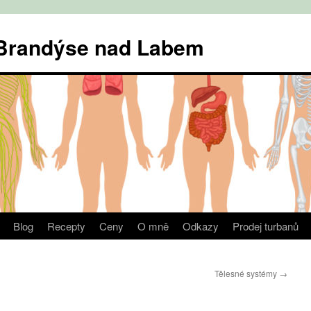
v Brandýse nad Labem
Blog
Recepty
Ceny
O mně
Odkazy
Prodej turbanů
Tělesné systémy
→