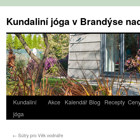
Přejít
k
Kundaliní jóga v Brandýse n
obsahu
webu
Kundaliní
Akce
Kalendář
Blog
Recepty
Cen
jóga
←
Sútry pro Věk vodnáře