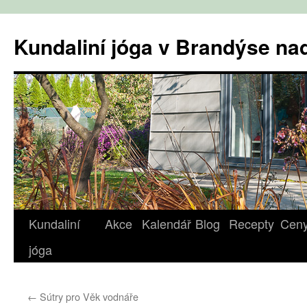
Přejít
k
Kundaliní jóga v Brandýse n
obsahu
webu
Kundaliní
Akce
Kalendář
Blog
Recepty
Cen
jóga
←
Sútry pro Věk vodnáře