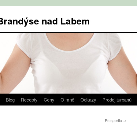
v Brandýse nad Labem
Blog
Recepty
Ceny
O mně
Odkazy
Prodej turbanů
Prosperita
→