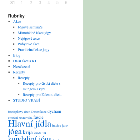
31
1
2
3
4
5
6
Rubriky
Akce
Jógové semináře
Mimořádné lekce jógy
Nejógové akce
Pobytové akce
Pravidelné lekce jógy
Blog
Další akce s KJ
Nezařazené
Recepty
Recepty
Recepty pro čistící dietu s
mungem a rýží
Recepty pro Zelenou dietu
STUDIO VRÁBÍ
dýchání
bezlepkový
dech
Detoxikace
fascie
emoční rovnováha
Hlavní jídla
intuice
jaro
jóga
krija
kundaliní
kundaliní jóga