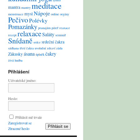
lymfa
meditace
mantra
mantry
Nápoje
mysl
menstruace
online
orgány
Pečivo
Polévky
Pomazánky
pranajám
páteř
reaxace
relaxace
Saláty
recept
seminář
Snídaně
srdeční čakra
srdce
sádhana
třetí čakra
uvolnění
zdraví
záda
ásana
čakry
Zákusky
úplněk
živá hudba
Přihlášení
Uživatelské jméno:
Heslo:
Přihlásit mě trvale
Zaregistrovat se
Přihlásit se
Ztracené heslo