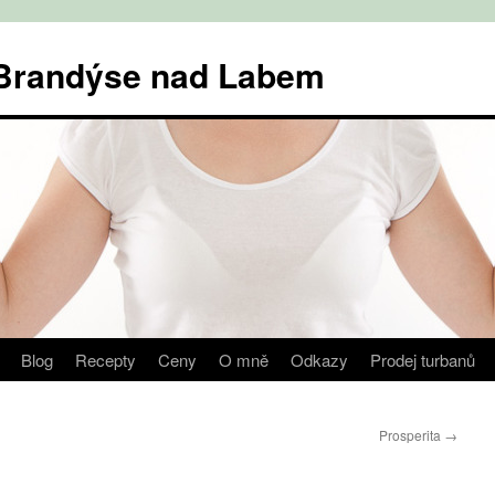
v Brandýse nad Labem
Blog
Recepty
Ceny
O mně
Odkazy
Prodej turbanů
Prosperita
→