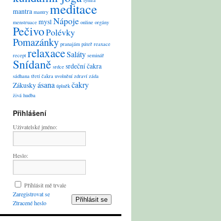
lymfa
meditace
mantra
mantry
Nápoje
mysl
menstruace
online
orgány
Pečivo
Polévky
Pomazánky
pranajám
páteř
reaxace
relaxace
Saláty
recept
seminář
Snídaně
srdeční čakra
srdce
sádhana
třetí čakra
uvolnění
zdraví
záda
ásana
čakry
Zákusky
úplněk
živá hudba
Přihlášení
Uživatelské jméno:
Heslo:
Přihlásit mě trvale
Zaregistrovat se
Přihlásit se
Ztracené heslo