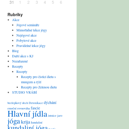
31
1
2
3
4
5
6
Rubriky
Akce
Jógové semináře
Mimořádné lekce jógy
Nejógové akce
Pobytové akce
Pravidelné lekce jógy
Blog
Další akce s KJ
Nezařazené
Recepty
Recepty
Recepty pro čistící dietu s
mungem a rýží
Recepty pro Zelenou dietu
STUDIO VRÁBÍ
dýchání
bezlepkový
dech
Detoxikace
fascie
emoční rovnováha
Hlavní jídla
intuice
jaro
jóga
krija
kundaliní
kundaliní jóga