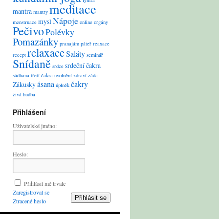
lymfa
meditace
mantra
mantry
Nápoje
mysl
menstruace
online
orgány
Pečivo
Polévky
Pomazánky
pranajám
páteř
reaxace
relaxace
Saláty
recept
seminář
Snídaně
srdeční čakra
srdce
sádhana
třetí čakra
uvolnění
zdraví
záda
ásana
čakry
Zákusky
úplněk
živá hudba
Přihlášení
Uživatelské jméno:
Heslo:
Přihlásit mě trvale
Zaregistrovat se
Přihlásit se
Ztracené heslo