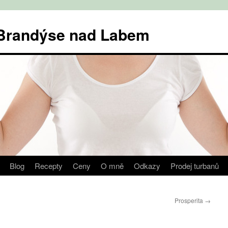
v Brandýse nad Labem
Blog
Recepty
Ceny
O mně
Odkazy
Prodej turbanů
Prosperita
→