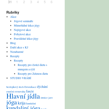
31
1
2
3
4
5
6
Rubriky
Akce
Jógové semináře
Mimořádné lekce jógy
Nejógové akce
Pobytové akce
Pravidelné lekce jógy
Blog
Další akce s KJ
Nezařazené
Recepty
Recepty
Recepty pro čistící dietu s
mungem a rýží
Recepty pro Zelenou dietu
STUDIO VRÁBÍ
dýchání
bezlepkový
dech
Detoxikace
fascie
emoční rovnováha
Hlavní jídla
intuice
jaro
jóga
krija
kundaliní
kundaliní jóga