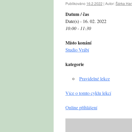
Publikováno
16.2.2022
|
Autor:
Šárka Ha
Datum / čas
Date(s) - 16. 02. 2022
10:00 - 11:30
Místo konání
Studio Vrábí
kategorie
Pravidelné lekce
Více o tomto cyklu lekcí
Online přihlášení