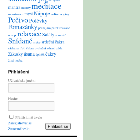
lymfa
meditace
mantra
mantry
Nápoje
mysl
menstruace
online
orgány
Pečivo
Polévky
Pomazánky
pranajám
páteř
reaxace
relaxace
Saláty
recept
seminář
Snídaně
srdeční čakra
srdce
sádhana
třetí čakra
uvolnění
zdraví
záda
ásana
čakry
Zákusky
úplněk
živá hudba
Přihlášení
Uživatelské jméno:
Heslo:
Přihlásit mě trvale
Zaregistrovat se
Přihlásit se
Ztracené heslo