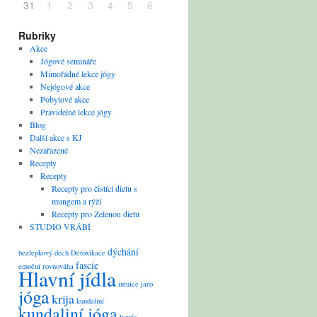
31
1
2
3
4
5
6
Rubriky
Akce
Jógové semináře
Mimořádné lekce jógy
Nejógové akce
Pobytové akce
Pravidelné lekce jógy
Blog
Další akce s KJ
Nezařazené
Recepty
Recepty
Recepty pro čistící dietu s
mungem a rýží
Recepty pro Zelenou dietu
STUDIO VRÁBÍ
dýchání
bezlepkový
dech
Detoxikace
fascie
emoční rovnováha
Hlavní jídla
intuice
jaro
jóga
krija
kundaliní
kundaliní jóga