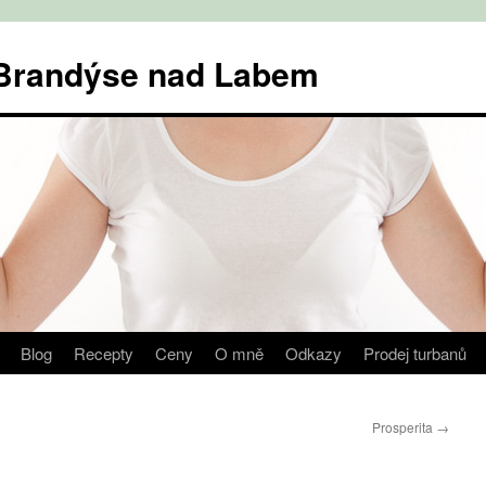
v Brandýse nad Labem
Blog
Recepty
Ceny
O mně
Odkazy
Prodej turbanů
Prosperita
→