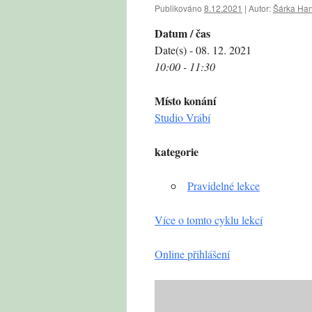
Publikováno
8.12.2021
|
Autor:
Šárka Ha
Datum / čas
Date(s) - 08. 12. 2021
10:00 - 11:30
Místo konání
Studio Vrábí
kategorie
Pravidelné lekce
Více o tomto cyklu lekcí
Online přihlášení