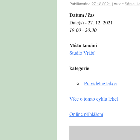
Publikováno
27.12.2021
|
Autor:
Šárka H
Datum / čas
Date(s) - 27. 12. 2021
19:00 - 20:30
Místo konání
Studio Vrábí
kategorie
Pravidelné lekce
Více o tomto cyklu lekcí
Online přihlášení