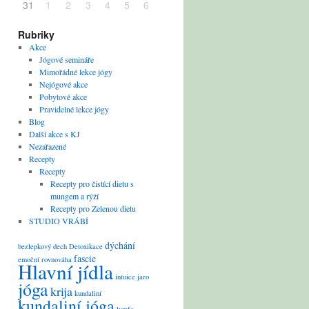
31
1
2
3
4
5
6
Rubriky
Akce
Jógové semináře
Mimořádné lekce jógy
Nejógové akce
Pobytové akce
Pravidelné lekce jógy
Blog
Další akce s KJ
Nezařazené
Recepty
Recepty
Recepty pro čistící dietu s
mungem a rýží
Recepty pro Zelenou dietu
STUDIO VRÁBÍ
dýchání
bezlepkový
dech
Detoxikace
fascie
emoční rovnováha
Hlavní jídla
intuice
jaro
jóga
krija
kundaliní
kundaliní jóga