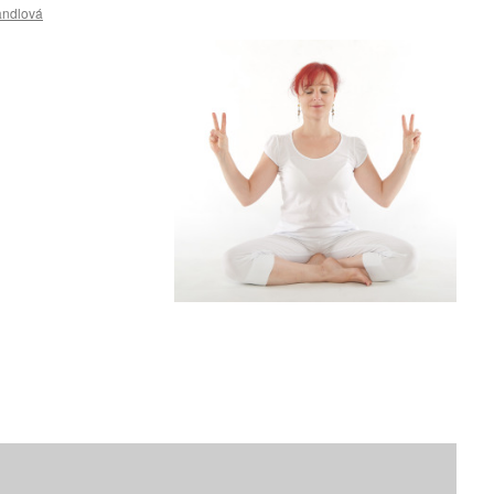
andlová