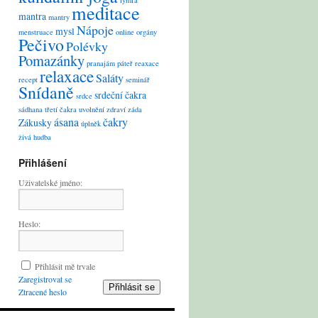
lymfa
meditace
mantra
mantry
Nápoje
mysl
menstruace
online
orgány
Pečivo
Polévky
Pomazánky
pranajám
páteř
reaxace
relaxace
Saláty
recept
seminář
Snídaně
srdeční čakra
srdce
sádhana
třetí čakra
uvolnění
zdraví
záda
ásana
čakry
Zákusky
úplněk
živá hudba
Přihlášení
Uživatelské jméno:
Heslo:
Přihlásit mě trvale
Zaregistrovat se
Přihlásit se
Ztracené heslo