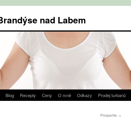
v Brandýse nad Labem
Blog
Recepty
Ceny
O mně
Odkazy
Prodej turbanů
Prosperita
→