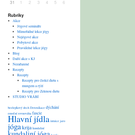
31
1
2
3
4
5
6
Rubriky
Akce
Jógové semináře
Mimořádné lekce jógy
Nejógové akce
Pobytové akce
Pravidelné lekce jógy
Blog
Další akce s KJ
Nezařazené
Recepty
Recepty
Recepty pro čistící dietu s
mungem a rýží
Recepty pro Zelenou dietu
STUDIO VRÁBÍ
dýchání
bezlepkový
dech
Detoxikace
fascie
emoční rovnováha
Hlavní jídla
intuice
jaro
jóga
krija
kundaliní
kundaliní jóga