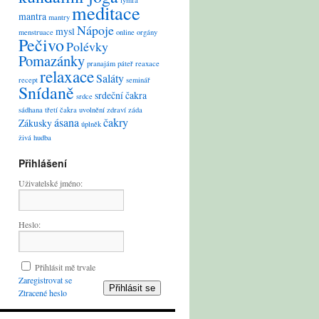
lymfa
meditace
mantra
mantry
Nápoje
mysl
menstruace
online
orgány
Pečivo
Polévky
Pomazánky
pranajám
páteř
reaxace
relaxace
Saláty
recept
seminář
Snídaně
srdeční čakra
srdce
sádhana
třetí čakra
uvolnění
zdraví
záda
ásana
čakry
Zákusky
úplněk
živá hudba
Přihlášení
Uživatelské jméno:
Heslo:
Přihlásit mě trvale
Zaregistrovat se
Přihlásit se
Ztracené heslo