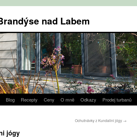
v Brandýse nad Labem
Blog
Recepty
Ceny
O mně
Odkazy
Prodej turbanů
Ochutnávky z Kundalini jógy
→
ni jógy