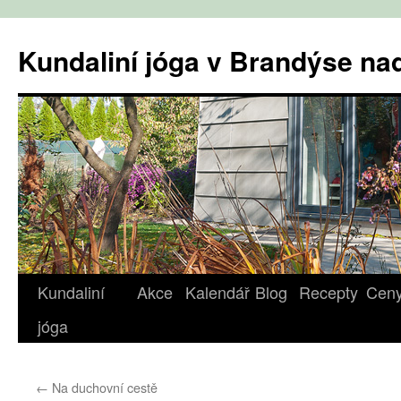
Přejít
k
Kundaliní jóga v Brandýse n
obsahu
webu
Kundaliní
Akce
Kalendář
Blog
Recepty
Cen
jóga
←
Na duchovní cestě