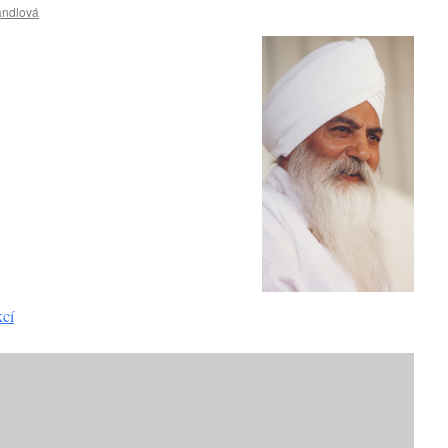
andlová
kcí