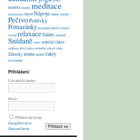
lymfa
meditace
mantra
mantry
Nápoje
mysl
menstruace
online
orgány
Pečivo
Polévky
Pomazánky
pranajám
páteř
reaxace
relaxace
Saláty
recept
seminář
Snídaně
srdeční čakra
srdce
sádhana
třetí čakra
uvolnění
zdraví
záda
ásana
čakry
Zákusky
úplněk
živá hudba
Přihlášení
Uživatelské jméno:
Heslo:
Přihlásit mě trvale
Zaregistrovat se
Přihlásit se
Ztracené heslo