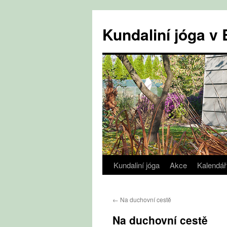
Přejít
k
Kundaliní jóga 
obsahu
webu
Kundaliní jóga
Akce
Kalendář
←
Na duchovní cestě
Na duchovní cestě