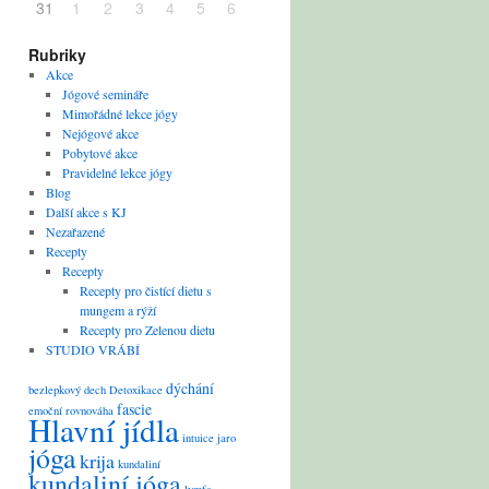
31
1
2
3
4
5
6
Rubriky
Akce
Jógové semináře
Mimořádné lekce jógy
Nejógové akce
Pobytové akce
Pravidelné lekce jógy
Blog
Další akce s KJ
Nezařazené
Recepty
Recepty
Recepty pro čistící dietu s
mungem a rýží
Recepty pro Zelenou dietu
STUDIO VRÁBÍ
dýchání
bezlepkový
dech
Detoxikace
fascie
emoční rovnováha
Hlavní jídla
intuice
jaro
jóga
krija
kundaliní
kundaliní jóga