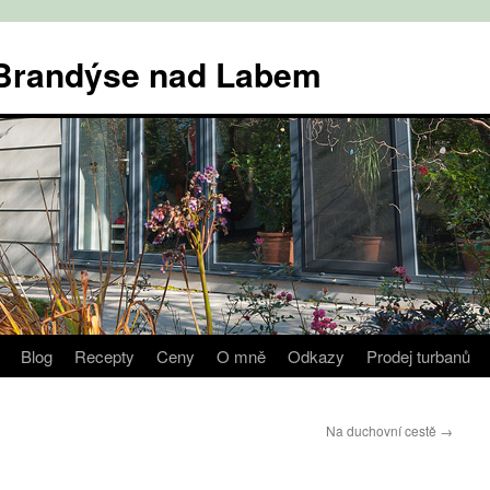
v Brandýse nad Labem
Blog
Recepty
Ceny
O mně
Odkazy
Prodej turbanů
Na duchovní cestě
→