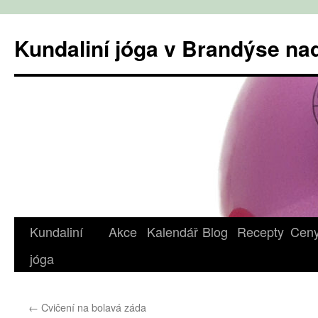
Přejít
k
Kundaliní jóga v Brandýse n
obsahu
webu
Kundaliní
Akce
Kalendář
Blog
Recepty
Cen
jóga
←
Cvičení na bolavá záda