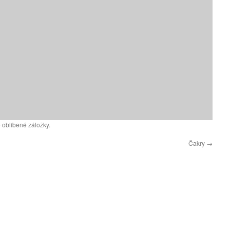
 oblíbené záložky.
Čakry
→