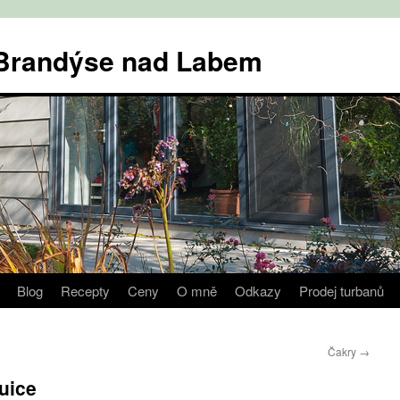
v Brandýse nad Labem
Blog
Recepty
Ceny
O mně
Odkazy
Prodej turbanů
Čakry
→
uice