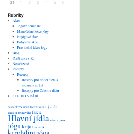
31
1
2
3
4
5
6
Rubriky
Akce
Jógové semináře
Mimořádné lekce jógy
Nejógové akce
Pobytové akce
Pravidelné lekce jógy
Blog
Další akce s KJ
Nezařazené
Recepty
Recepty
Recepty pro čistící dietu s
mungem a rýží
Recepty pro Zelenou dietu
STUDIO VRÁBÍ
dýchání
bezlepkový
dech
Detoxikace
fascie
emoční rovnováha
Hlavní jídla
intuice
jaro
jóga
krija
kundaliní
kundaliní jóga