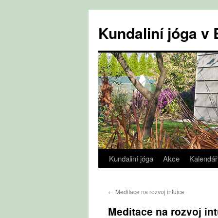
Přejít
k
Kundaliní jóga 
obsahu
webu
Kundaliní jóga
Akce
Kalendář
←
Meditace na rozvoj intuice
Meditace na rozvoj int