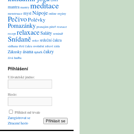
lymfa
meditace
mantra
mantry
Nápoje
mysl
menstruace
online
orgány
Pečivo
Polévky
Pomazánky
pranajám
páteř
reaxace
relaxace
Saláty
recept
seminář
Snídaně
srdeční čakra
srdce
sádhana
třetí čakra
uvolnění
zdraví
záda
ásana
čakry
Zákusky
úplněk
živá hudba
Přihlášení
Uživatelské jméno:
Heslo:
Přihlásit mě trvale
Zaregistrovat se
Přihlásit se
Ztracené heslo