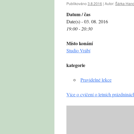
Publikováno
3.8.2016
|
Autor:
Šárka Hand
Datum / čas
Date(s) - 03. 08. 2016
19:00 - 20:30
Místo konání
Studio Vrábí
kategorie
Pravidelné lekce
Více o cvičení o letních prázdninác