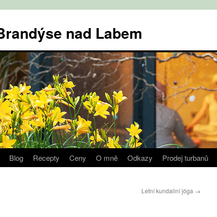
v Brandýse nad Labem
Blog
Recepty
Ceny
O mně
Odkazy
Prodej turbanů
Letní kundaliní jóga
→