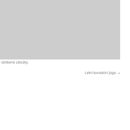
 oblíbené záložky.
Letní kundaliní jóga
→