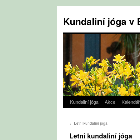
Přejít
k
Kundaliní jóga 
obsahu
webu
Kundaliní jóga
Akce
Kalendář
←
Letní kundaliní jóga
Letní kundaliní jóga