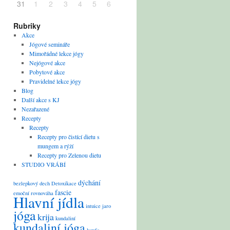
31
1
2
3
4
5
6
Rubriky
Akce
Jógové semináře
Mimořádné lekce jógy
Nejógové akce
Pobytové akce
Pravidelné lekce jógy
Blog
Další akce s KJ
Nezařazené
Recepty
Recepty
Recepty pro čistící dietu s
mungem a rýží
Recepty pro Zelenou dietu
STUDIO VRÁBÍ
dýchání
bezlepkový
dech
Detoxikace
fascie
emoční rovnováha
Hlavní jídla
intuice
jaro
jóga
krija
kundaliní
kundaliní jóga