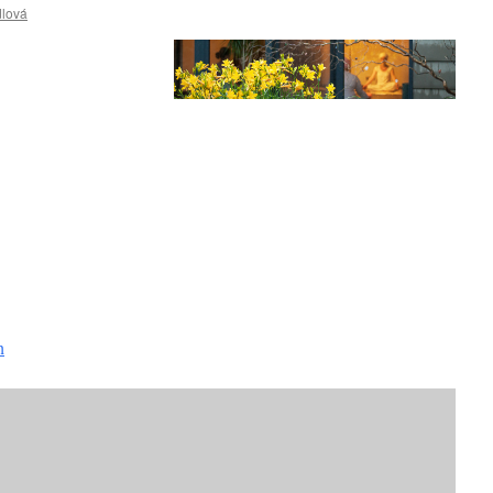
lová
h