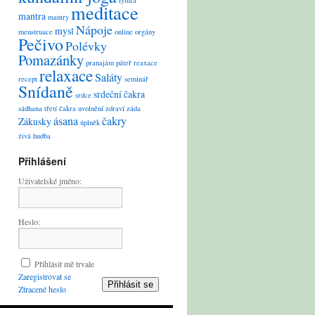
lymfa
meditace
mantra
mantry
Nápoje
mysl
menstruace
online
orgány
Pečivo
Polévky
Pomazánky
pranajám
páteř
reaxace
relaxace
Saláty
recept
seminář
Snídaně
srdeční čakra
srdce
sádhana
třetí čakra
uvolnění
zdraví
záda
ásana
čakry
Zákusky
úplněk
živá hudba
Přihlášení
Uživatelské jméno:
Heslo:
Přihlásit mě trvale
Zaregistrovat se
Přihlásit se
Ztracené heslo