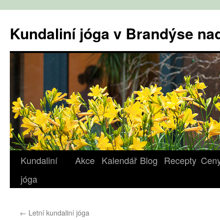
Přejít
k
Kundaliní jóga v Brandýse n
obsahu
webu
Kundaliní
Akce
Kalendář
Blog
Recepty
Cen
jóga
←
Letní kundaliní jóga