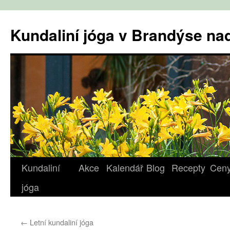
Přejít
k
Kundaliní jóga v Brandýse n
obsahu
webu
Kundaliní
Akce
Kalendář
Blog
Recepty
Cen
jóga
←
Letní kundaliní jóga