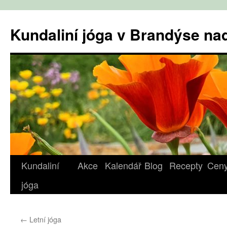
Přejít
k
Kundaliní jóga v Brandýse n
obsahu
webu
Kundaliní
Akce
Kalendář
Blog
Recepty
Cen
jóga
←
Letní jóga