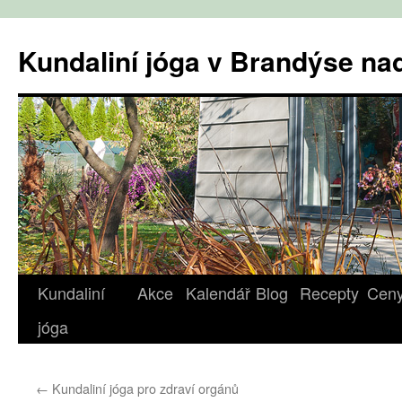
Přejít
k
Kundaliní jóga v Brandýse n
obsahu
webu
Kundaliní
Akce
Kalendář
Blog
Recepty
Cen
jóga
←
Kundaliní jóga pro zdraví orgánů