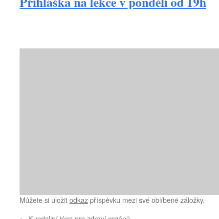
Přihláška na lekce v pondělí od 19h
Můžete si uložit
odkaz
příspěvku mezi své oblíbené záložky.
←
Kundaliní jóga pro zdraví orgánů