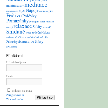
lymfa
meditace
mantra
mantry
Nápoje
mysl
menstruace
online
orgány
Pečivo
Polévky
Pomazánky
pranajám
páteř
reaxace
relaxace
Saláty
recept
seminář
Snídaně
srdeční čakra
srdce
sádhana
třetí čakra
uvolnění
zdraví
záda
ásana
čakry
Zákusky
úplněk
živá hudba
Přihlášení
Uživatelské jméno:
Heslo:
Přihlásit mě trvale
Zaregistrovat se
Přihlásit se
Ztracené heslo