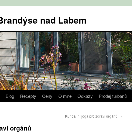
v Brandýse nad Labem
Blog
Recepty
Ceny
O mně
Odkazy
Prodej turbanů
Kundaliní jóga pro zdraví orgánů
→
raví orgánů