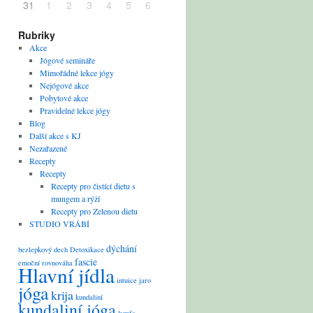
31
1
2
3
4
5
6
Rubriky
Akce
Jógové semináře
Mimořádné lekce jógy
Nejógové akce
Pobytové akce
Pravidelné lekce jógy
Blog
Další akce s KJ
Nezařazené
Recepty
Recepty
Recepty pro čistící dietu s
mungem a rýží
Recepty pro Zelenou dietu
STUDIO VRÁBÍ
dýchání
bezlepkový
dech
Detoxikace
fascie
emoční rovnováha
Hlavní jídla
intuice
jaro
jóga
krija
kundaliní
kundaliní jóga