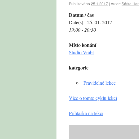
Publikováno
25.1.2017
|
Autor:
Šárka Ha
Datum / čas
Date(s) - 25. 01. 2017
19:00 - 20:30
Místo konání
Studio Vrábí
kategorie
Pravidelné lekce
Více o tomto cyklu lekcí
Přihláška na lekci