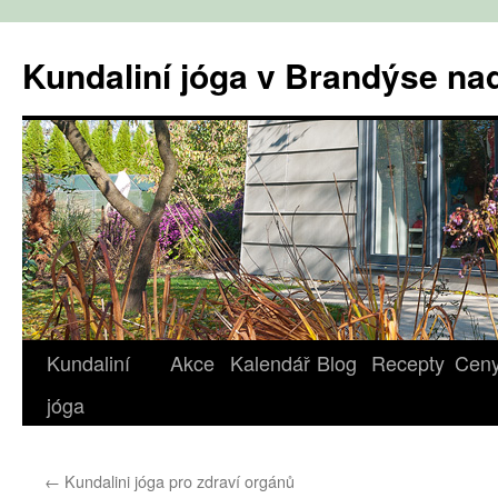
Přejít
k
Kundaliní jóga v Brandýse n
obsahu
webu
Kundaliní
Akce
Kalendář
Blog
Recepty
Cen
jóga
←
Kundalini jóga pro zdraví orgánů