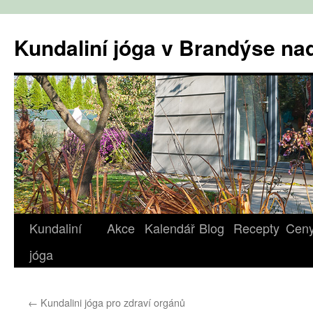
Přejít
k
Kundaliní jóga v Brandýse n
obsahu
webu
Kundaliní
Akce
Kalendář
Blog
Recepty
Cen
jóga
←
Kundalini jóga pro zdraví orgánů