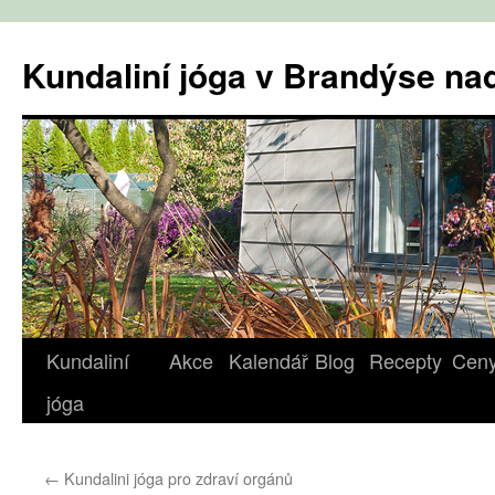
Přejít
k
Kundaliní jóga v Brandýse n
obsahu
webu
Kundaliní
Akce
Kalendář
Blog
Recepty
Cen
jóga
←
Kundalini jóga pro zdraví orgánů